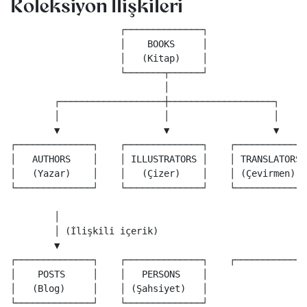
Koleksiyon İlişkileri
                    ┌──────────────┐

                    │    BOOKS     │

                    │   (Kitap)    │

                    └───────┬──────┘

                            │

        ┌───────────────────┼───────────────────┐

        │                   │                   │

        ▼                   ▼                   ▼

┌──────────────┐    ┌──────────────┐    ┌──────────────
│   AUTHORS    │    │ ILLUSTRATORS │    │ TRANSLATORS  
│   (Yazar)    │    │   (Çizer)    │    │ (Çevirmen)   
└──────────────┘    └──────────────┘    └──────────────
        │

        │ (İlişkili içerik)

        ▼

┌──────────────┐    ┌──────────────┐    ┌──────────────
│    POSTS     │    │   PERSONS    │

│   (Blog)     │    │ (Şahsiyet)   │
