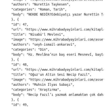
"
authors
"
:
"
Nurettin Taşkesen
"
,
"
categories
"
:
"
Roman, Tarih
"
,
"
body
"
:
"
NEKBE NEDİR?Edebiyatçı yazar Nurettin Taş
},
{
"
id
"
:
47
,
"
url
"
:
"
https://www.mihrabadyayinlari.com/kitaplar
"
title
"
:
"
Nisabü'l Mevlevi
"
,
"
image
"
:
"
https://www.mihrabadyayinlari.com/assets
"
authors
"
:
"
seyh-ismail-ankaravi
"
,
"
categories
"
:
"
Din
"
,
"
body
"
:
"
Hz. Mevlâna’nın baş eseri Mesnevî, baştan
},
{
"
id
"
:
48
,
"
url
"
:
"
https://www.mihrabadyayinlari.com/kitaplar
"
title
"
:
"
Oğuz'un Altın Sesi Necip Fazıl
"
,
"
image
"
:
"
https://www.mihrabadyayinlari.com/assets
"
authors
"
:
"
Muhsin İlyas Subaşı
"
,
"
categories
"
:
"
Araştırma
"
,
"
body
"
:
"
Necip Fazıl’ı yazmak anlamaktan çok daha 
},
{
"
id
"
:
49
,