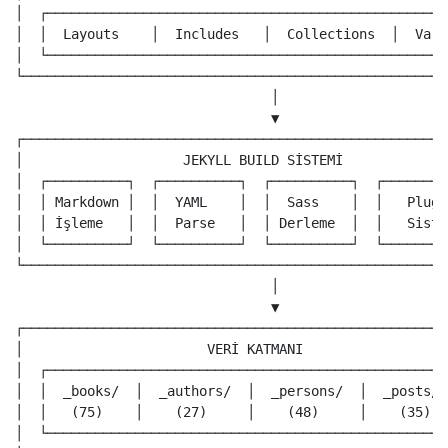
│  ┌──────────────────────────────────────────────────
│  │  Layouts    │  Includes   │  Collections  │  Vari
│  └──────────────────────────────────────────────────
└─────────────────────────────────────────────────────
                                │

                                ▼

┌─────────────────────────────────────────────────────
│                    JEKYLL BUILD SİSTEMİ             
│  ┌──────────┐  ┌──────────┐  ┌──────────┐  ┌────────
│  │ Markdown │  │  YAML    │  │  Sass    │  │   Plugi
│  │ İşleme   │  │  Parse   │  │ Derleme  │  │   Siste
│  └──────────┘  └──────────┘  └──────────┘  └────────
└─────────────────────────────────────────────────────
                                │

                                ▼

┌─────────────────────────────────────────────────────
│                       VERİ KATMANI                  
│  ┌──────────────────────────────────────────────────
│  │  _books/  │  _authors/  │  _persons/  │  _posts/ 
│  │   (75)    │    (27)     │    (48)     │    (35)  
│  └──────────────────────────────────────────────────