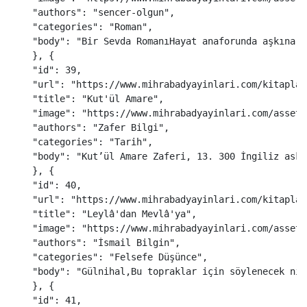
"
authors
"
:
"
sencer-olgun
"
,
"
categories
"
:
"
Roman
"
,
"
body
"
:
"
Bir Sevda RomanıHayat anaforunda aşkına v
},
{
"
id
"
:
39
,
"
url
"
:
"
https://www.mihrabadyayinlari.com/kitaplar
"
title
"
:
"
Kut'ül Amare
"
,
"
image
"
:
"
https://www.mihrabadyayinlari.com/assets
"
authors
"
:
"
Zafer Bilgi
"
,
"
categories
"
:
"
Tarih
"
,
"
body
"
:
"
Kut’ül Amare Zaferi, 13. 300 İngiliz aske
},
{
"
id
"
:
40
,
"
url
"
:
"
https://www.mihrabadyayinlari.com/kitaplar
"
title
"
:
"
Leylâ'dan Mevlâ'ya
"
,
"
image
"
:
"
https://www.mihrabadyayinlari.com/assets
"
authors
"
:
"
İsmail Bilgin
"
,
"
categories
"
:
"
Felsefe Düşünce
"
,
"
body
"
:
"
Gülnihal,Bu topraklar için söylenecek nic
},
{
"
id
"
:
41
,