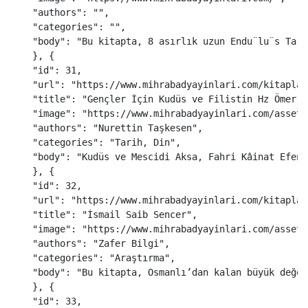
"
authors
"
:
""
,
"
categories
"
:
""
,
"
body
"
:
"
Bu kitapta, 8 asırlık uzun Endu¨lu¨s Tari
},
{
"
id
"
:
31
,
"
url
"
:
"
https://www.mihrabadyayinlari.com/kitaplar
"
title
"
:
"
Gençler İçin Kudüs ve Filistin Hz Ömer'd
"
image
"
:
"
https://www.mihrabadyayinlari.com/assets
"
authors
"
:
"
Nurettin Taşkesen
"
,
"
categories
"
:
"
Tarih, Din
"
,
"
body
"
:
"
Kudüs ve Mescidi Aksa, Fahri Kâinat Efend
},
{
"
id
"
:
32
,
"
url
"
:
"
https://www.mihrabadyayinlari.com/kitaplar
"
title
"
:
"
İsmail Saib Sencer
"
,
"
image
"
:
"
https://www.mihrabadyayinlari.com/assets
"
authors
"
:
"
Zafer Bilgi
"
,
"
categories
"
:
"
Araştırma
"
,
"
body
"
:
"
Bu kitapta, Osmanlı’dan kalan büyük değer
},
{
"
id
"
:
33
,