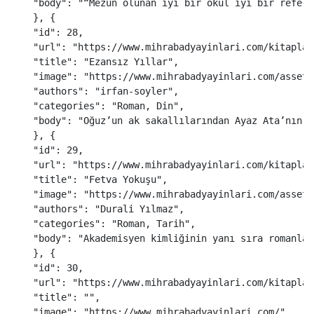
"
body
"
:
"
“Mezun olunan iyi bir okul iyi bir refera
},
{
"
id
"
:
28
,
"
url
"
:
"
https://www.mihrabadyayinlari.com/kitaplar
"
title
"
:
"
Ezansız Yıllar
"
,
"
image
"
:
"
https://www.mihrabadyayinlari.com/assets
"
authors
"
:
"
irfan-soyler
"
,
"
categories
"
:
"
Roman, Din
"
,
"
body
"
:
"
Oğuz’un ak sakallılarından Ayaz Ata’nın M
},
{
"
id
"
:
29
,
"
url
"
:
"
https://www.mihrabadyayinlari.com/kitaplar
"
title
"
:
"
Fetva Yokuşu
"
,
"
image
"
:
"
https://www.mihrabadyayinlari.com/assets
"
authors
"
:
"
Durali Yılmaz
"
,
"
categories
"
:
"
Roman, Tarih
"
,
"
body
"
:
"
Akademisyen kimliğinin yanı sıra romanlar
},
{
"
id
"
:
30
,
"
url
"
:
"
https://www.mihrabadyayinlari.com/kitaplar
"
title
"
:
""
,
"
image
"
:
"
https://www.mihrabadyayinlari.com/
"
,