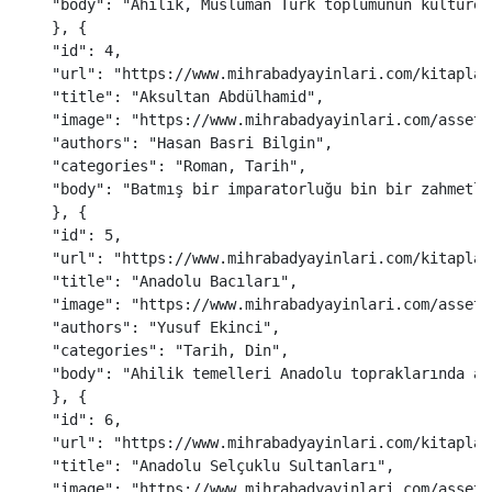
"
body
"
:
"
Ahilik, Müslüman Türk toplumunun kültürel
},
{
"
id
"
:
4
,
"
url
"
:
"
https://www.mihrabadyayinlari.com/kitaplar
"
title
"
:
"
Aksultan Abdülhamid
"
,
"
image
"
:
"
https://www.mihrabadyayinlari.com/assets
"
authors
"
:
"
Hasan Basri Bilgin
"
,
"
categories
"
:
"
Roman, Tarih
"
,
"
body
"
:
"
Batmış bir imparatorluğu bin bir zahmetle
},
{
"
id
"
:
5
,
"
url
"
:
"
https://www.mihrabadyayinlari.com/kitaplar
"
title
"
:
"
Anadolu Bacıları
"
,
"
image
"
:
"
https://www.mihrabadyayinlari.com/assets
"
authors
"
:
"
Yusuf Ekinci
"
,
"
categories
"
:
"
Tarih, Din
"
,
"
body
"
:
"
Ahilik temelleri Anadolu topraklarında at
},
{
"
id
"
:
6
,
"
url
"
:
"
https://www.mihrabadyayinlari.com/kitaplar
"
title
"
:
"
Anadolu Selçuklu Sultanları
"
,
"
image
"
:
"
https://www.mihrabadyayinlari.com/assets