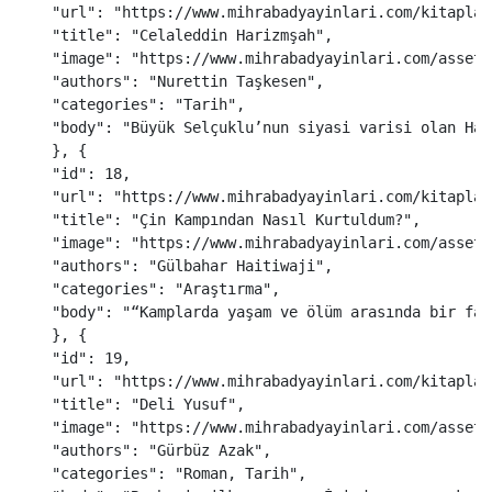
"
url
"
:
"
https://www.mihrabadyayinlari.com/kitaplar
"
title
"
:
"
Celaleddin Harizmşah
"
,
"
image
"
:
"
https://www.mihrabadyayinlari.com/assets
"
authors
"
:
"
Nurettin Taşkesen
"
,
"
categories
"
:
"
Tarih
"
,
"
body
"
:
"
Büyük Selçuklu’nun siyasi varisi olan Har
},
{
"
id
"
:
18
,
"
url
"
:
"
https://www.mihrabadyayinlari.com/kitaplar
"
title
"
:
"
Çin Kampından Nasıl Kurtuldum?
"
,
"
image
"
:
"
https://www.mihrabadyayinlari.com/assets
"
authors
"
:
"
Gülbahar Haitiwaji
"
,
"
categories
"
:
"
Araştırma
"
,
"
body
"
:
"
“Kamplarda yaşam ve ölüm arasında bir far
},
{
"
id
"
:
19
,
"
url
"
:
"
https://www.mihrabadyayinlari.com/kitaplar
"
title
"
:
"
Deli Yusuf
"
,
"
image
"
:
"
https://www.mihrabadyayinlari.com/assets
"
authors
"
:
"
Gürbüz Azak
"
,
"
categories
"
:
"
Roman, Tarih
"
,