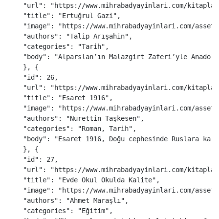
"
url
"
:
"
https://www.mihrabadyayinlari.com/kitaplar
"
title
"
:
"
Ertuğrul Gazi
"
,
"
image
"
:
"
https://www.mihrabadyayinlari.com/assets
"
authors
"
:
"
Talip Arışahin
"
,
"
categories
"
:
"
Tarih
"
,
"
body
"
:
"
Alparslan’ın Malazgirt Zaferi’yle Anadolu
},
{
"
id
"
:
26
,
"
url
"
:
"
https://www.mihrabadyayinlari.com/kitaplar
"
title
"
:
"
Esaret 1916
"
,
"
image
"
:
"
https://www.mihrabadyayinlari.com/assets
"
authors
"
:
"
Nurettin Taşkesen
"
,
"
categories
"
:
"
Roman, Tarih
"
,
"
body
"
:
"
Esaret 1916, Doğu cephesinde Ruslara karş
},
{
"
id
"
:
27
,
"
url
"
:
"
https://www.mihrabadyayinlari.com/kitaplar
"
title
"
:
"
Evde Okul Okulda Kalite
"
,
"
image
"
:
"
https://www.mihrabadyayinlari.com/assets
"
authors
"
:
"
Ahmet Maraşlı
"
,
"
categories
"
:
"
Eğitim
"
,