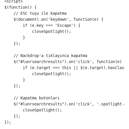
<script>
$
(
function
()
{
// ESC tuşu ile kapatma
$
(
document
).
on
(
'
keydown
'
,
function
(
e
)
{
if
(
e
.
key
===
'
Escape
'
)
{
closeSpotlight
();
}
});
// Backdrop'a tıklayınca kapatma
$
(
"
#lunrsearchresults
"
).
on
(
'
click
'
,
function
(
e
)
{
if
(
e
.
target
===
this
||
$
(
e
.
target
).
hasClass
(
closeSpotlight
();
}
});
// Kapatma butonları
$
(
"
#lunrsearchresults
"
).
on
(
'
click
'
,
'
.spotlight-cl
closeSpotlight
();
});
});