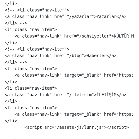
</li>
<!-- <li class="nav-item">

<a class="nav-link" href="/yazarlar">Yazarlar</a>

</li> -->
<li
class=
"nav-item"
>
<a
class=
"nav-link"
href=
"/sahsiyetler"
>
KÜLTÜR MİR
</li>
<!-- <li class="nav-item">

<a class="nav-link" href="/blog">Haberler</a>

</li> -->
<li
class=
"nav-item"
>
<a
class=
"nav-link"
target=
"_blank"
href=
"https://
</li>
<li
class=
"nav-item"
>
<a
class=
"nav-link"
href=
"/iletisim"
>
İLETİŞİM
</a>
</li>
<li
class=
"nav-item"
>
<a
class=
"nav-link"
target=
"_blank"
href=
"https://
</li>
<script 
src=
"/assets/js/lunr.js"
></script>