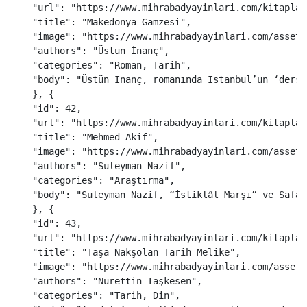
"
url
"
:
"
https://www.mihrabadyayinlari.com/kitaplar
"
title
"
:
"
Makedonya Gamzesi
"
,
"
image
"
:
"
https://www.mihrabadyayinlari.com/assets
"
authors
"
:
"
Üstün İnanç
"
,
"
categories
"
:
"
Roman, Tarih
"
,
"
body
"
:
"
Üstün İnanç, romanında İstanbul’un ‘dersa
},
{
"
id
"
:
42
,
"
url
"
:
"
https://www.mihrabadyayinlari.com/kitaplar
"
title
"
:
"
Mehmed Akif
"
,
"
image
"
:
"
https://www.mihrabadyayinlari.com/assets
"
authors
"
:
"
Süleyman Nazif
"
,
"
categories
"
:
"
Araştırma
"
,
"
body
"
:
"
Süleyman Nazif, “İstiklâl Marşı” ve Safah
},
{
"
id
"
:
43
,
"
url
"
:
"
https://www.mihrabadyayinlari.com/kitaplar
"
title
"
:
"
Taşa Nakşolan Tarih Melike
"
,
"
image
"
:
"
https://www.mihrabadyayinlari.com/assets
"
authors
"
:
"
Nurettin Taşkesen
"
,
"
categories
"
:
"
Tarih, Din
"
,