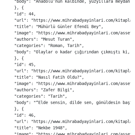
"
body
"
:
"
Anadolu’nun kalbinde, yüzyıllara meydan o
},
{
"
id
"
:
44
,
"
url
"
:
"
https://www.mihrabadyayinlari.com/kitaplar
"
title
"
:
"
Mühürlü Günler Efendi Bey
"
,
"
image
"
:
"
https://www.mihrabadyayinlari.com/assets
"
authors
"
:
"
Mesut Turan
"
,
"
categories
"
:
"
Roman, Tarih
"
,
"
body
"
:
"
Olaylar o kadar çığırından çıkmıştı ki, b
},
{
"
id
"
:
45
,
"
url
"
:
"
https://www.mihrabadyayinlari.com/kitaplar
"
title
"
:
"
Nasıl Fatih Oldu?
"
,
"
image
"
:
"
https://www.mihrabadyayinlari.com/assets
"
authors
"
:
"
Zafer Bilgi
"
,
"
categories
"
:
"
Tarih
"
,
"
body
"
:
"
“Elde sensin, dilde sen, gönüldesin başta
},
{
"
id
"
:
46
,
"
url
"
:
"
https://www.mihrabadyayinlari.com/kitaplar
"
title
"
:
"
Nekbe 1948
"
,
"
image
"
:
"
https://www.mihrabadyayinlari.com/assets