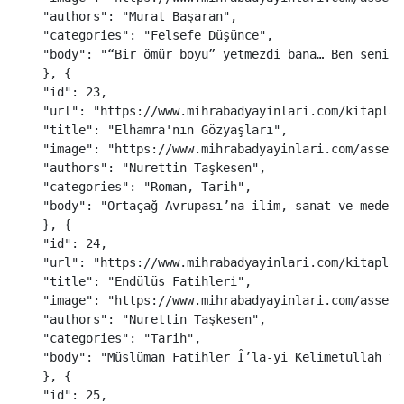
"
authors
"
:
"
Murat Başaran
"
,
"
categories
"
:
"
Felsefe Düşünce
"
,
"
body
"
:
"
“Bir ömür boyu” yetmezdi bana… Ben seni s
},
{
"
id
"
:
23
,
"
url
"
:
"
https://www.mihrabadyayinlari.com/kitaplar
"
title
"
:
"
Elhamra'nın Gözyaşları
"
,
"
image
"
:
"
https://www.mihrabadyayinlari.com/assets
"
authors
"
:
"
Nurettin Taşkesen
"
,
"
categories
"
:
"
Roman, Tarih
"
,
"
body
"
:
"
Ortaçağ Avrupası’na ilim, sanat ve medeni
},
{
"
id
"
:
24
,
"
url
"
:
"
https://www.mihrabadyayinlari.com/kitaplar
"
title
"
:
"
Endülüs Fatihleri
"
,
"
image
"
:
"
https://www.mihrabadyayinlari.com/assets
"
authors
"
:
"
Nurettin Taşkesen
"
,
"
categories
"
:
"
Tarih
"
,
"
body
"
:
"
Müslüman Fatihler Î’la-yi Kelimetullah ve
},
{
"
id
"
:
25
,