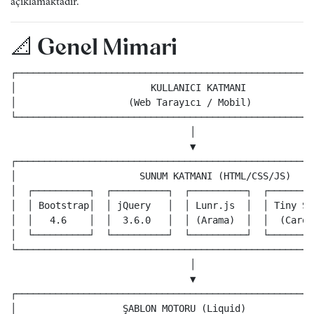
açıklamaktadır.
📐 Genel Mimari
┌─────────────────────────────────────────────────────
│                        KULLANICI KATMANI            
│                    (Web Tarayıcı / Mobil)           
└─────────────────────────────────────────────────────
                                │

                                ▼

┌─────────────────────────────────────────────────────
│                      SUNUM KATMANI (HTML/CSS/JS)    
│  ┌──────────┐  ┌──────────┐  ┌──────────┐  ┌────────
│  │ Bootstrap│  │ jQuery   │  │ Lunr.js  │  │ Tiny Sl
│  │   4.6    │  │  3.6.0   │  │ (Arama)  │  │  (Carou
│  └──────────┘  └──────────┘  └──────────┘  └────────
└─────────────────────────────────────────────────────
                                │

                                ▼

┌─────────────────────────────────────────────────────
│                   ŞABLON MOTORU (Liquid)            