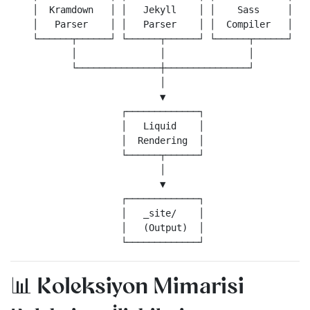
    │  Kramdown   │ │   Jekyll    │ │    Sass     │

    │   Parser    │ │   Parser    │ │  Compiler   │

    └──────┬──────┘ └──────┬──────┘ └──────┬──────┘

           │               │               │

           └───────────────┼───────────────┘

                           │

                           ▼

                    ┌─────────────┐

                    │   Liquid    │

                    │  Rendering  │

                    └──────┬──────┘

                           │

                           ▼

                    ┌─────────────┐

                    │   _site/    │

                    │   (Output)  │

📊 Koleksiyon Mimarisi