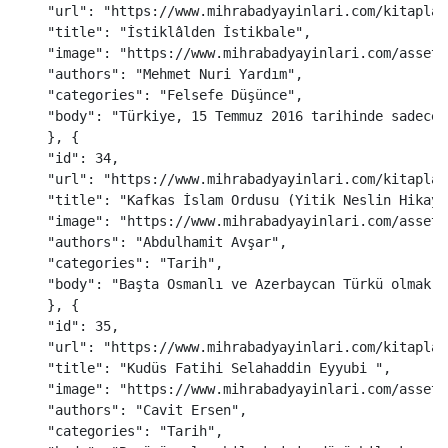
"
url
"
:
"
https://www.mihrabadyayinlari.com/kitaplar
"
title
"
:
"
İstiklâlden İstikbale
"
,
"
image
"
:
"
https://www.mihrabadyayinlari.com/assets
"
authors
"
:
"
Mehmet Nuri Yardım
"
,
"
categories
"
:
"
Felsefe Düşünce
"
,
"
body
"
:
"
Türkiye, 15 Temmuz 2016 tarihinde sadece 
},
{
"
id
"
:
34
,
"
url
"
:
"
https://www.mihrabadyayinlari.com/kitaplar
"
title
"
:
"
Kafkas İslam Ordusu (Yitik Neslin Hikaye
"
image
"
:
"
https://www.mihrabadyayinlari.com/assets
"
authors
"
:
"
Abdulhamit Avşar
"
,
"
categories
"
:
"
Tarih
"
,
"
body
"
:
"
Başta Osmanlı ve Azerbaycan Türkü olmak ü
},
{
"
id
"
:
35
,
"
url
"
:
"
https://www.mihrabadyayinlari.com/kitaplar
"
title
"
:
"
Kudüs Fatihi Selahaddin Eyyubi 
"
,
"
image
"
:
"
https://www.mihrabadyayinlari.com/assets
"
authors
"
:
"
Cavit Ersen
"
,
"
categories
"
:
"
Tarih
"
,