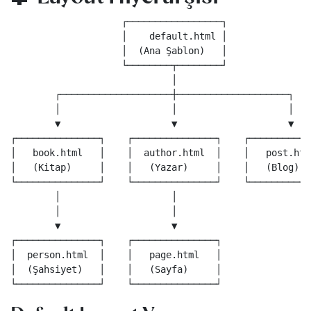
                    ┌─────────────────┐

                    │    default.html │

                    │  (Ana Şablon)   │

                    └────────┬────────┘

                             │

        ┌────────────────────┼────────────────────┐

        │                    │                    │

        ▼                    ▼                    ▼

┌───────────────┐    ┌───────────────┐    ┌────────────
│   book.html   │    │  author.html  │    │   post.html
│   (Kitap)     │    │   (Yazar)     │    │   (Blog)   
└───────────────┘    └───────────────┘    └────────────
        │                    │

        │                    │

        ▼                    ▼

┌───────────────┐    ┌───────────────┐

│  person.html  │    │   page.html   │

│  (Şahsiyet)   │    │   (Sayfa)     │
