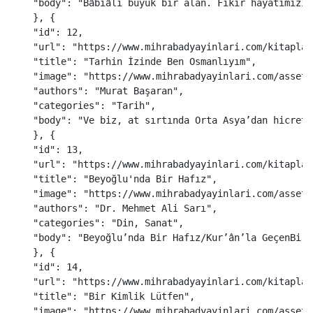
"
body
"
:
"
Bâbıâli büyük bir alan. Fikir hayatımızın
},
{
"
id
"
:
12
,
"
url
"
:
"
https://www.mihrabadyayinlari.com/kitaplar
"
title
"
:
"
Tarhin İzinde Ben Osmanlıyım
"
,
"
image
"
:
"
https://www.mihrabadyayinlari.com/assets
"
authors
"
:
"
Murat Başaran
"
,
"
categories
"
:
"
Tarih
"
,
"
body
"
:
"
Ve biz, at sırtında Orta Asya’dan hicret 
},
{
"
id
"
:
13
,
"
url
"
:
"
https://www.mihrabadyayinlari.com/kitaplar
"
title
"
:
"
Beyoğlu'nda Bir Hafız
"
,
"
image
"
:
"
https://www.mihrabadyayinlari.com/assets
"
authors
"
:
"
Dr. Mehmet Ali Sarı
"
,
"
categories
"
:
"
Din, Sanat
"
,
"
body
"
:
"
Beyoğlu’nda Bir Hafız/Kur’ân’la GeçenBir 
},
{
"
id
"
:
14
,
"
url
"
:
"
https://www.mihrabadyayinlari.com/kitaplar
"
title
"
:
"
Bir Kimlik Lütfen
"
,
"
image
"
:
"
https://www.mihrabadyayinlari.com/assets