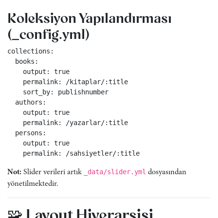
Koleksiyon Yapılandırması
(_config.yml)
collections
:
books
:
output
:
true
permalink
:
/kitaplar/:title
sort_by
:
publishnumber
authors
:
output
:
true
permalink
:
/yazarlar/:title
persons
:
output
:
true
permalink
:
/sahsiyetler/:title
_data/slider.yml
Not:
Slider verileri artık
dosyasından
yönetilmektedir.
🧩 Layout Hiyerarşisi