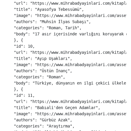
"
url
"
:
"
https://www.mihrabadyayinlari.com/kitaplar
"
title
"
:
"
Ayasofya Tebessümü
"
,
"
image
"
:
"
https://www.mihrabadyayinlari.com/assets
"
authors
"
:
"
Muhsin İlyas Subaşı
"
,
"
categories
"
:
"
Roman, Tarih
"
,
"
body
"
:
"
17 asır içerisinde varlığını koruyarak gü
},
{
"
id
"
:
10
,
"
url
"
:
"
https://www.mihrabadyayinlari.com/kitaplar
"
title
"
:
"
Ayıp Uşakları
"
,
"
image
"
:
"
https://www.mihrabadyayinlari.com/assets
"
authors
"
:
"
Üstün İnanç
"
,
"
categories
"
:
"
Roman
"
,
"
body
"
:
"
Türkiye, dünyanın en ilgi çekici ülkeleri
},
{
"
id
"
:
11
,
"
url
"
:
"
https://www.mihrabadyayinlari.com/kitaplar
"
title
"
:
"
Babıali'den Geçen Adamlar
"
,
"
image
"
:
"
https://www.mihrabadyayinlari.com/assets
"
authors
"
:
"
Gürbüz Azak
"
,
"
categories
"
:
"
Araştırma
"
,