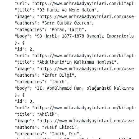
"
url
"
:
"
https://www.mihrabadyayinlari.com/kitaplar
"
title
"
:
"
93 Harbi ve Nene Hatun
"
,
"
image
"
:
"
https://www.mihrabadyayinlari.com/assets
"
authors
"
:
"
Sara Gürbüz Özeren
"
,
"
categories
"
:
"
Roman, Tarih
"
,
"
body
"
:
"
93 Harbi, 1877-1878 Osmanlı İmparatorluğu
},
{
"
id
"
:
2
,
"
url
"
:
"
https://www.mihrabadyayinlari.com/kitaplar
"
title
"
:
"
Abdulhamid'in Kalkınma Hamlesi
"
,
"
image
"
:
"
https://www.mihrabadyayinlari.com/assets
"
authors
"
:
"
Zafer Bilgi
"
,
"
categories
"
:
"
Tarih
"
,
"
body
"
:
"
II. Abdülhamid Han, olağanüstü kalkınma h
},
{
"
id
"
:
3
,
"
url
"
:
"
https://www.mihrabadyayinlari.com/kitaplar
"
title
"
:
"
Ahilik
"
,
"
image
"
:
"
https://www.mihrabadyayinlari.com/assets
"
authors
"
:
"
Yusuf Ekinci
"
,
"
categories
"
:
"
Tarih, Din
"
,