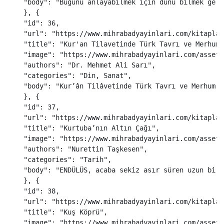
"
body
"
:
"
Bugünü anlayabilmek için dünü bilmek gere
},
{
"
id
"
:
36
,
"
url
"
:
"
https://www.mihrabadyayinlari.com/kitaplar
"
title
"
:
"
Kur'an Tilavetinde Türk Tavrı ve Merhum 
"
image
"
:
"
https://www.mihrabadyayinlari.com/assets
"
authors
"
:
"
Dr. Mehmet Ali Sarı
"
,
"
categories
"
:
"
Din, Sanat
"
,
"
body
"
:
"
Kur’ân Tilâvetinde Türk Tavrı ve Merhum T
},
{
"
id
"
:
37
,
"
url
"
:
"
https://www.mihrabadyayinlari.com/kitaplar
"
title
"
:
"
Kurtuba’nın Altın Çağı
"
,
"
image
"
:
"
https://www.mihrabadyayinlari.com/assets
"
authors
"
:
"
Nurettin Taşkesen
"
,
"
categories
"
:
"
Tarih
"
,
"
body
"
:
"
ENDÜLÜS, acaba sekiz asır süren uzun bir 
},
{
"
id
"
:
38
,
"
url
"
:
"
https://www.mihrabadyayinlari.com/kitaplar
"
title
"
:
"
Kuş Köprü
"
,
"
image
"
:
"
https://www.mihrabadyayinlari.com/assets