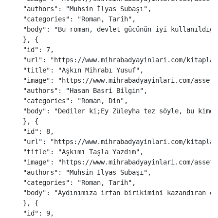
"
authors
"
:
"
Muhsin İlyas Subaşı
"
,
"
categories
"
:
"
Roman, Tarih
"
,
"
body
"
:
"
Bu roman, devlet gücünün iyi kullanıldığı
},
{
"
id
"
:
7
,
"
url
"
:
"
https://www.mihrabadyayinlari.com/kitaplar
"
title
"
:
"
Aşkın Mihrabı Yusuf
"
,
"
image
"
:
"
https://www.mihrabadyayinlari.com/assets
"
authors
"
:
"
Hasan Basri Bilgin
"
,
"
categories
"
:
"
Roman, Din
"
,
"
body
"
:
"
Dediler ki;Ey Züleyha tez söyle, bu kimdi
},
{
"
id
"
:
8
,
"
url
"
:
"
https://www.mihrabadyayinlari.com/kitaplar
"
title
"
:
"
Aşkımı Taşla Yazdım
"
,
"
image
"
:
"
https://www.mihrabadyayinlari.com/assets
"
authors
"
:
"
Muhsin İlyas Subaşı
"
,
"
categories
"
:
"
Roman, Tarih
"
,
"
body
"
:
"
Aydınımıza irfan birikimini kazandıran en
},
{
"
id
"
:
9
,