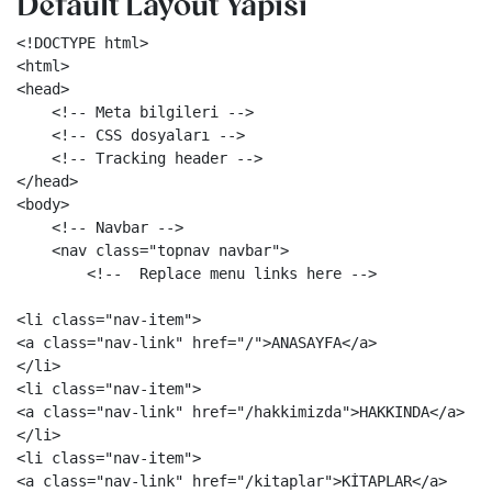
Default Layout Yapısı
<!DOCTYPE html>
<html>
<head>
<!-- Meta bilgileri -->
<!-- CSS dosyaları -->
<!-- Tracking header -->
</head>
<body>
<!-- Navbar -->
<nav
class=
"topnav navbar"
>
<!--  Replace menu links here -->
<li
class=
"nav-item"
>
<a
class=
"nav-link"
href=
"/"
>
ANASAYFA
</a>
</li>
<li
class=
"nav-item"
>
<a
class=
"nav-link"
href=
"/hakkimizda"
>
HAKKINDA
</a>
</li>
<li
class=
"nav-item"
>
<a
class=
"nav-link"
href=
"/kitaplar"
>
KİTAPLAR
</a>