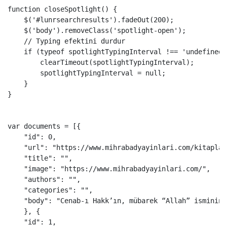
function
closeSpotlight
()
{
$
(
'
#lunrsearchresults
'
).
fadeOut
(
200
);
$
(
'
body
'
).
removeClass
(
'
spotlight-open
'
);
// Typing efektini durdur
if
(
typeof
spotlightTypingInterval
!==
'
undefined
'
clearTimeout
(
spotlightTypingInterval
);
spotlightTypingInterval
=
null
;
}
}
var
documents
=
[{
"
id
"
:
0
,
"
url
"
:
"
https://www.mihrabadyayinlari.com/kitaplar
"
title
"
:
""
,
"
image
"
:
"
https://www.mihrabadyayinlari.com/
"
,
"
authors
"
:
""
,
"
categories
"
:
""
,
"
body
"
:
"
Cenab-ı Hakk’ın, mübarek “Allah” isminin 
},
{
"
id
"
:
1
,