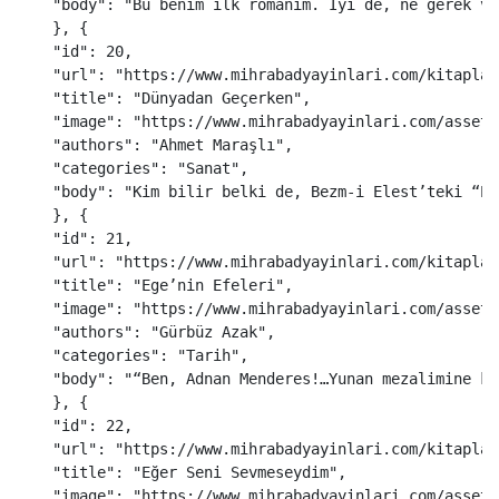
"
body
"
:
"
Bu benim ilk romanım. İyi de, ne gerek va
},
{
"
id
"
:
20
,
"
url
"
:
"
https://www.mihrabadyayinlari.com/kitaplar
"
title
"
:
"
Dünyadan Geçerken
"
,
"
image
"
:
"
https://www.mihrabadyayinlari.com/assets
"
authors
"
:
"
Ahmet Maraşlı
"
,
"
categories
"
:
"
Sanat
"
,
"
body
"
:
"
Kim bilir belki de, Bezm-i Elest’teki “El
},
{
"
id
"
:
21
,
"
url
"
:
"
https://www.mihrabadyayinlari.com/kitaplar
"
title
"
:
"
Ege’nin Efeleri
"
,
"
image
"
:
"
https://www.mihrabadyayinlari.com/assets
"
authors
"
:
"
Gürbüz Azak
"
,
"
categories
"
:
"
Tarih
"
,
"
body
"
:
"
“Ben, Adnan Menderes!…Yunan mezalimine ka
},
{
"
id
"
:
22
,
"
url
"
:
"
https://www.mihrabadyayinlari.com/kitaplar
"
title
"
:
"
Eğer Seni Sevmeseydim
"
,
"
image
"
:
"
https://www.mihrabadyayinlari.com/assets