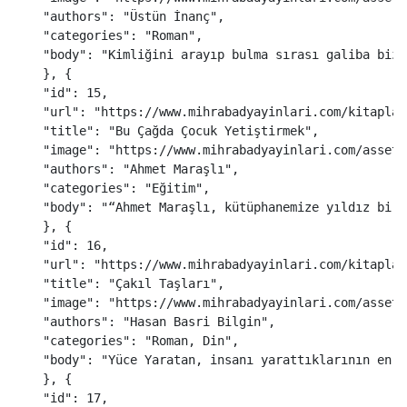
"
authors
"
:
"
Üstün İnanç
"
,
"
categories
"
:
"
Roman
"
,
"
body
"
:
"
Kimliğini arayıp bulma sırası galiba bize
},
{
"
id
"
:
15
,
"
url
"
:
"
https://www.mihrabadyayinlari.com/kitaplar
"
title
"
:
"
Bu Çağda Çocuk Yetiştirmek
"
,
"
image
"
:
"
https://www.mihrabadyayinlari.com/assets
"
authors
"
:
"
Ahmet Maraşlı
"
,
"
categories
"
:
"
Eğitim
"
,
"
body
"
:
"
“Ahmet Maraşlı, kütüphanemize yıldız bir 
},
{
"
id
"
:
16
,
"
url
"
:
"
https://www.mihrabadyayinlari.com/kitaplar
"
title
"
:
"
Çakıl Taşları
"
,
"
image
"
:
"
https://www.mihrabadyayinlari.com/assets
"
authors
"
:
"
Hasan Basri Bilgin
"
,
"
categories
"
:
"
Roman, Din
"
,
"
body
"
:
"
Yüce Yaratan, insanı yarattıklarının en m
},
{
"
id
"
:
17
,