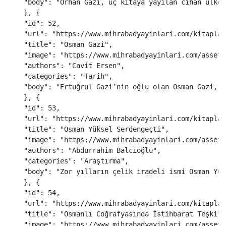
"
body
"
:
"
Orhan Gazi, üç kıtaya yayılan cihan ülkes
},
{
"
id
"
:
52
,
"
url
"
:
"
https://www.mihrabadyayinlari.com/kitaplar
"
title
"
:
"
Osman Gazi
"
,
"
image
"
:
"
https://www.mihrabadyayinlari.com/assets
"
authors
"
:
"
Cavit Ersen
"
,
"
categories
"
:
"
Tarih
"
,
"
body
"
:
"
Ertuğrul Gazi’nin oğlu olan Osman Gazi, K
},
{
"
id
"
:
53
,
"
url
"
:
"
https://www.mihrabadyayinlari.com/kitaplar
"
title
"
:
"
Osman Yüksel Serdengeçti
"
,
"
image
"
:
"
https://www.mihrabadyayinlari.com/assets
"
authors
"
:
"
Abdurrahim Balcıoğlu
"
,
"
categories
"
:
"
Araştırma
"
,
"
body
"
:
"
Zor yılların çelik iradeli ismi Osman Yük
},
{
"
id
"
:
54
,
"
url
"
:
"
https://www.mihrabadyayinlari.com/kitaplar
"
title
"
:
"
Osmanlı Coğrafyasında İstihbarat Teşkila
"
image
"
:
"
https://www.mihrabadyayinlari.com/assets