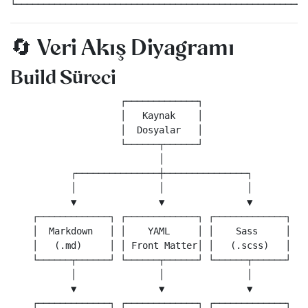
🔄 Veri Akış Diyagramı
Build Süreci
                    ┌─────────────┐

                    │   Kaynak    │

                    │  Dosyalar   │

                    └──────┬──────┘

                           │

           ┌───────────────┼───────────────┐

           │               │               │

           ▼               ▼               ▼

    ┌─────────────┐ ┌─────────────┐ ┌─────────────┐

    │  Markdown   │ │    YAML     │ │    Sass     │

    │   (.md)     │ │ Front Matter│ │   (.scss)   │

    └──────┬──────┘ └──────┬──────┘ └──────┬──────┘

           │               │               │

           ▼               ▼               ▼

    ┌─────────────┐ ┌─────────────┐ ┌─────────────┐
