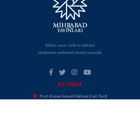
Kültür, sanat, tarih ve edebiyat
alanlarında medeniyet eksenli yayıncılık.
İLETIŞIM
Prof. Kazım İsmail Gürkan Cad. No:8
Cağaloğlu - Fatih / İstanbul
+902125142828
iletisim@mihrabadyayinlari.com