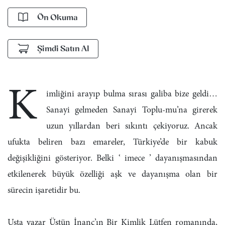
Ön Okuma
Şimdi Satın Al
K
imliğini arayıp bulma sırası galiba bize geldi…
Sanayi gelmeden Sanayi Toplu-mu’na girerek
uzun yıllardan beri sıkıntı çekiyoruz. Ancak
ufukta beliren bazı emareler, Türkiye’de bir kabuk
değişikliğini gösteriyor. Belki ‘ imece ’ dayanışmasından
etkilenerek büyük özelliği aşk ve dayanışma olan bir
sürecin işaretidir bu.
Usta yazar Üstün İnanç’ın Bir Kimlik Lütfen romanında,